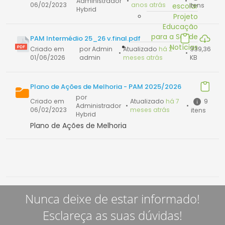
Administrador
•
•
06/02/2023
anos atrás
escolar
itens
Hybrid
Projeto
Educação
para a Saúde
PAM Intermédio 25_26 v.final.pdf
Notícias
Criado em
por Admin
Atualizado
há 2
339,36
•
•
01/06/2026
admin
meses atrás
KB
Plano de Ações de Melhoria - PAM 2025/2026
por
9
Criado em
Atualizado
há 7
Administrador
•
•
06/02/2023
meses atrás
itens
Hybrid
Plano de Ações de Melhoria
Nunca deixe de estar informado!
Esclareça as suas dúvidas!