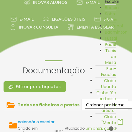
Escolar
INOVAR ALUNOS
E-MAIL
Boccia
Sobre
E-MAIL
LIGAÇÕES ÚTEIS
SIGA
Rodas
Corfebol
INOVAR CONSULTA
EMENTA ESCOLAR
Badminton
Futsal
Padel
Ténis
de
Mesa
Documentação
Eco-
Escolas
Clube
Filtrar por etiquetas
Ubuntu
Clube "Se
eu fosse
um
Todos os ficheiros e pastas
artista"
Clube
calendário escolar
"Mente
sã, corpo
2
Criado em
Atualizado
um ano
por
•
•