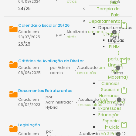
04/09/2024
atrás
itens
feliz"
24/25
Terapia da
Fala
Departamentos
Calendário Escolar 25/26
Departamentos
2
Criado em
Atualizado
um ano
Línguas
por
•
•
23/07/2025
atrás
itens
Línguas
25/26
PLNM
(
português
Critérios de Avaliação do Diretor
Língua
1
Criado em
por Admin
Atualizado
um
•
•
Não
06/06/2025
admin
ano atrás
itens
Materna)
Ciências
Sociais e
Documentos Estruturantes
Humanas
por
8
Criado em
Atualizado
há 5
Matemática
Administrador
•
•
06/02/2023
meses atrás
itens
Hybrid
Expressões
Educação
Especial
Legislação
1º Ciclo
por
Pré-
12
Criado em
Atualizado
há 3