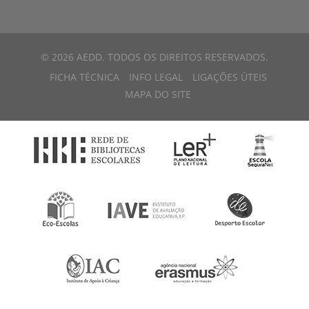
© 2026 AEDD. TODOS OS DIREITOS RESERVADOS.
FICHA TÉCNICA
INFO LEGAL
LIGAÇÕES ÚTEIS
MAPA DO SITE