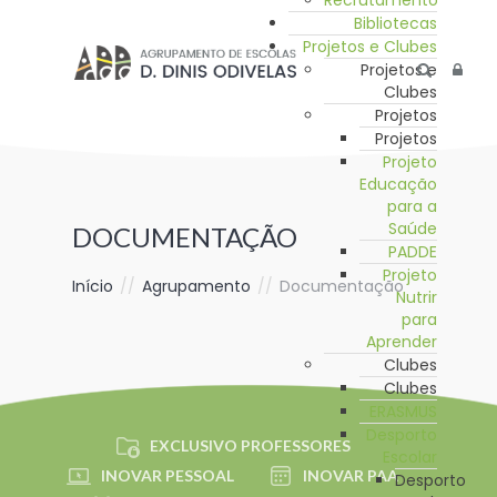
Recrutamento
Bibliotecas
Projetos e Clubes
Projetos e
Clubes
Projetos
Projetos
Projeto
Educação
para a
Saúde
DOCUMENTAÇÃO
PADDE
Projeto
Início
//
Agrupamento
//
Documentação
Nutrir
para
Aprender
Clubes
Clubes
ERASMUS
Desporto
EXCLUSIVO PROFESSORES
Escolar
INOVAR PESSOAL
INOVAR PAA
Desporto