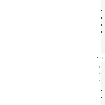
IGAÇÕES ÚTEIS
INOVAR CONSULTA
PLNM
EE
02
MAR
2026