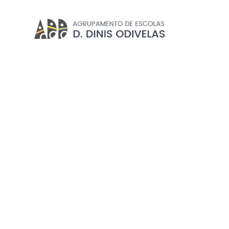
PLNM ( PORTUGUÊS LÍNGUA NÃO
Início
//
Projetos e Clubes
//
Departamentos
//
Líng
Não Materna)
EXCLUSIVO PROFESSORE