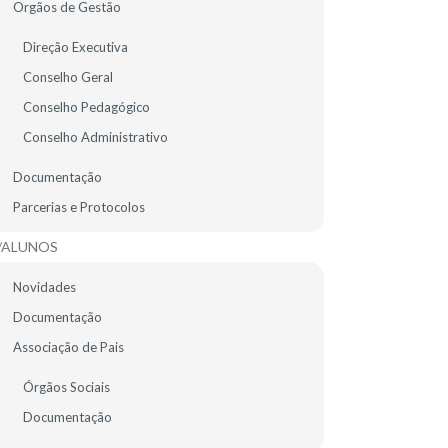
Orgãos de Gestão
EMENTA ESCOLAR
Direção Executiva
Conselho Geral
Conselho Pedagógico
Conselho Administrativo
Documentação
Feed RSS de todas as notícias
Parcerias e Protocolos
/ALUNOS
Novidades
Documentação
Associação de Pais
08
Órgãos Sociais
JUL
Documentação
2025