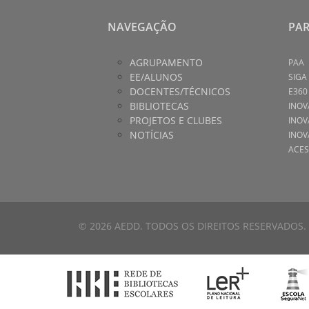
NAVEGAÇÃO
PA
AGRUPAMENTO
PAA
EE/ALUNOS
SIGA
DOCENTES/TÉCNICOS
E360
BIBLIOTECAS
INOV
PROJETOS E CLUBES
INOV
NOTÍCIAS
INOV
ACES
© 2026 AEDD. TODOS OS DIREITOS RESERVADOS.