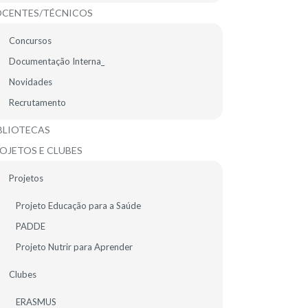
CENTES/TÉCNICOS
O PLNM no Agrupamento de
Escolas de D.DINIS Odivelas
Concursos
Documentação Interna_
1ª Boletim PLNM-Mediadores Linguísticos e
Culturais
Novidades
Recrutamento
BLIOTECAS
OJETOS E CLUBES
Projetos
Projeto Educação para a Saúde
PADDE
Projeto Nutrir para Aprender
Clubes
21
ERASMUS