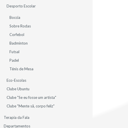
MAR
Desporto Escolar
2025
Boccia
Dia Mundial da Poesia
Sobre Rodas
PLNM a celebrar
Corfebol
Badminton
Futsal
Padel
Ténis de Mesa
Eco-Escolas
Clube Ubuntu
Clube "Se eu fosse um artista"
Clube "Mente sã, corpo feliz"
Terapia da Fala
Departamentos