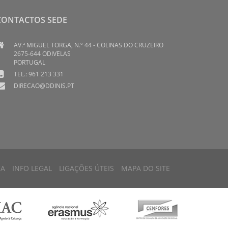
CONTACTOS SEDE
AV.ª MIGUEL TORGA, N.º 44 - COLINAS DO CRUZEIRO
2675-644 ODIVELAS
PORTUGAL
TEL.: 961 213 331
DIRECAO@DDINIS.PT
CA
INFO LEGAL
LIGAÇÕES ÚTEIS
MAPA DO SITE