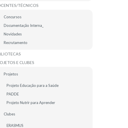
CENTES/TÉCNICOS
Concursos
Documentação Interna_
Novidades
Recrutamento
BLIOTECAS
OJETOS E CLUBES
Projetos
Projeto Educação para a Saúde
raticada em termos individuais ou em pares e
PADDE
Projeto Nutrir para Aprender
/h. Para todos os que procuram uma atividade
xcelente escolha! O futsal tem tido uma
Clubes
ERASMUS