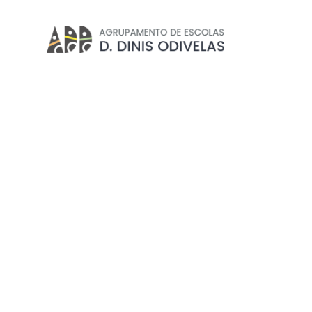
BADMINTON
Início
//
Projetos e Clubes
//
Clubes
//
Desporto Esco
EXCLUSIVO PROFESSORE