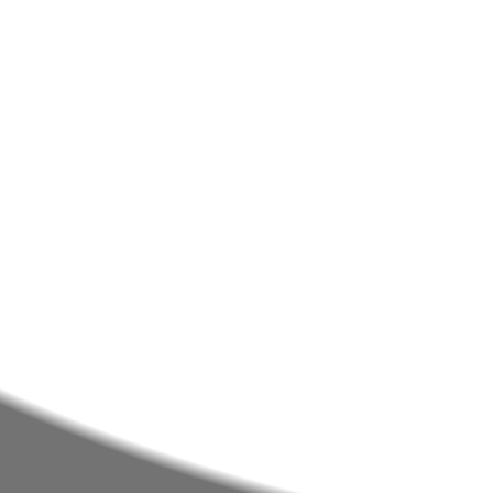
Professor Responsável
Marco Morais
Nunca deixe de estar info
NAVEGAÇÃO
PA
AGRUPAMENTO
PAA
EE/ALUNOS
SIGA
DOCENTES/TÉCNICOS
E360
BIBLIOTECAS
INOV
PROJETOS E CLUBES
INOV
NOTÍCIAS
INOV
ACES