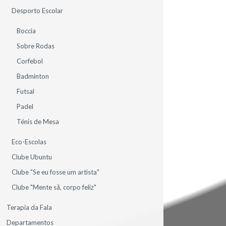
Desporto Escolar
Boccia
Sobre Rodas
Corfebol
CONTACTE-NOS
Badminton
Futsal
Padel
Ténis de Mesa
CONTACTOS SEDE
Eco-Escolas
AV.ª MIGUEL TORGA, N.º 44 - COLINAS DO CRUZEIRO
Clube Ubuntu
2675-644 ODIVELAS
PORTUGAL
Clube "Se eu fosse um artista"
TEL.: 961 213 331
Clube "Mente sã, corpo feliz"
DIRECAO@DDINIS.PT
Terapia da Fala
Departamentos