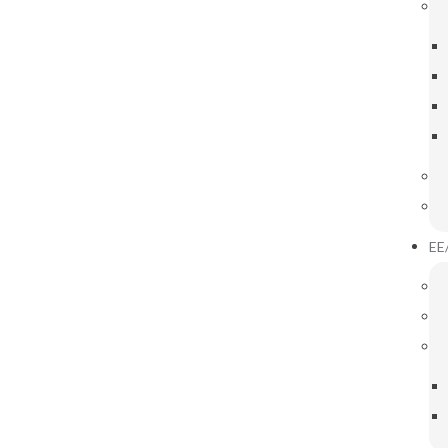
IGAÇÕES ÚTEIS
INOVAR CONSULTA
EE
Badminton