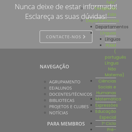
feliz"
Nunca deixe de estar informado!
Terapia da
Esclareça as suas dúvidas!
Fala
Departamentos
Departamentos
Línguas
CONTACTE-NOS
Línguas
PLNM
(
português
Língua
NAVEGAÇÃO
Não
Materna)
Ciências
AGRUPAMENTO
Sociais e
EE/ALUNOS
Humanas
DOCENTES/TÉCNICOS
Matemática
BIBLIOTECAS
Expressões
PROJETOS E CLUBES
Educação
NOTÍCIAS
Especial
1º Ciclo
PARA MEMBROS
Pré-