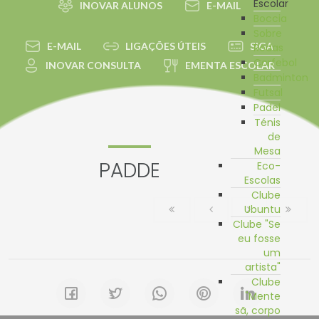
Escolar
INOVAR ALUNOS
E-MAIL
Boccia
Sobre
E-MAIL
LIGAÇÕES ÚTEIS
SIGA
Rodas
Corfebol
INOVAR CONSULTA
EMENTA ESCOLAR
Badminton
Futsal
Padel
Ténis
de
Mesa
PADDE
Eco-
Escolas
Clube
Ubuntu
Clube "Se
eu fosse
um
artista"
Clube
"Mente
sã, corpo