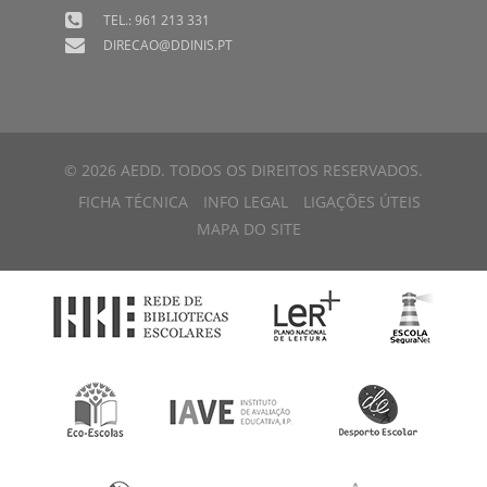
TEL.: 961 213 331
DIRECAO@DDINIS.PT
© 2026 AEDD. TODOS OS DIREITOS RESERVADOS.
FICHA TÉCNICA
INFO LEGAL
LIGAÇÕES ÚTEIS
MAPA DO SITE