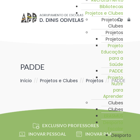
Recrutamento
Bibliotecas
Projetos e Clubes
Projetos e
Clubes
Projetos
Projetos
Projeto
Educação
para a
Saúde
PADDE
PADDE
Projeto
Início
//
Projetos e Clubes
//
Projetos
//
PADDE
Nutrir
para
Aprender
Clubes
Clubes
ERASMUS
Desporto
EXCLUSIVO PROFESSORES
Escolar
INOVAR PESSOAL
INOVAR PAA
Desporto