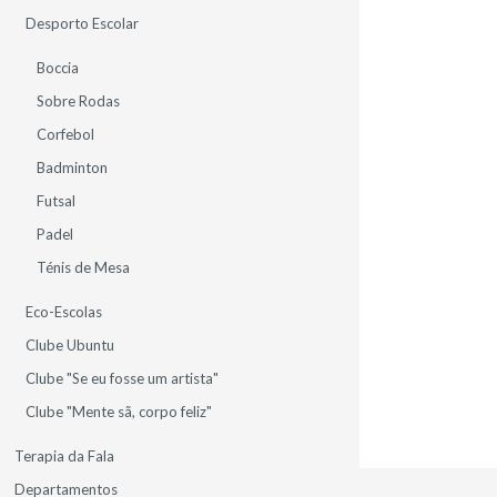
PORTUGAL
Desporto Escolar
TEL.: 961 213 331
DIRECAO@DDINIS.PT
Boccia
Sobre Rodas
Corfebol
Badminton
Futsal
CA
INFO LEGAL
LIGAÇÕES ÚTEIS
MAPA DO SITE
Padel
Ténis de Mesa
Eco-Escolas
Clube Ubuntu
Clube "Se eu fosse um artista"
Clube "Mente sã, corpo feliz"
Terapia da Fala
Departamentos