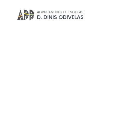
CONSELHO GERAL
Início
//
Agrupamento
//
Orgãos de Gestão
//
Conse
EXCLUSIVO PROFESSORE