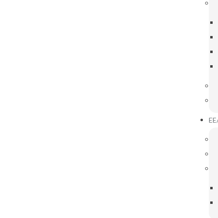
IGAÇÕES ÚTEIS
INOVAR CONSULTA
Conselho Geral
EE