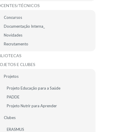
CENTES/TÉCNICOS
Concursos
Documentação Interna_
Novidades
Recrutamento
BLIOTECAS
OJETOS E CLUBES
Projetos
CONTACTE-NOS
Projeto Educação para a Saúde
PADDE
Projeto Nutrir para Aprender
CONTACTOS SEDE
Clubes
AV.ª MIGUEL TORGA, N.º 44 - COLINAS DO CRUZEIRO
2675-644 ODIVELAS
ERASMUS