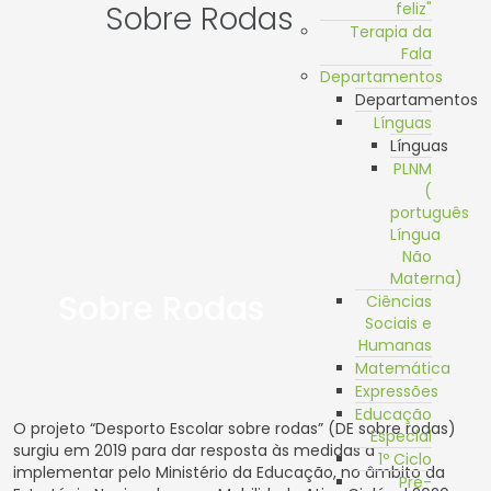
Sobre Rodas
feliz"
Terapia da
Fala
Departamentos
Departamentos
Línguas
Línguas
PLNM
(
português
Língua
Não
Materna)
Sobre Rodas
Ciências
Sociais e
Humanas
Matemática
Expressões
Educação
O projeto “Desporto Escolar sobre rodas” (DE sobre rodas)
Especial
surgiu em 2019 para dar resposta às medidas a
1º Ciclo
implementar pelo Ministério da Educação, no âmbito da
Pré-