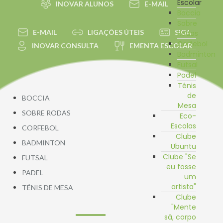
Escolar
INOVAR ALUNOS
E-MAIL
Boccia
Sobre
E-MAIL
LIGAÇÕES ÚTEIS
SIGA
Rodas
Corfebol
INOVAR CONSULTA
EMENTA ESCOLAR
Badminton
Futsal
Padel
Ténis
de
BOCCIA
Mesa
SOBRE RODAS
Eco-
Escolas
CORFEBOL
Clube
BADMINTON
Ubuntu
Clube "Se
FUTSAL
eu fosse
PADEL
um
artista"
TÉNIS DE MESA
Clube
"Mente
sã, corpo