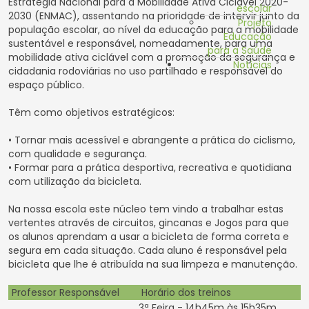
Estratégia Nacional para a Mobilidade Ativa Ciclável 2020-
escolar
2030 (ENMAC), assentando na prioridade de intervir junto da
Projeto
população escolar, ao nível da educação para a mobilidade
Educação
sustentável e responsável, nomeadamente, para uma
para a Saúde
mobilidade ativa ciclável com a promoção da segurança e
Notícias
cidadania rodoviárias no uso partilhado e responsável do
espaço público.
Têm como objetivos estratégicos:
• Tornar mais acessível e abrangente a prática do ciclismo,
com qualidade e segurança.
• Formar para a prática desportiva, recreativa e quotidiana
com utilização da bicicleta.
Na nossa escola este núcleo tem vindo a trabalhar estas
vertentes através de circuitos, gincanas e Jogos para que
os alunos aprendam a usar a bicicleta de forma correta e
segura em cada situação. Cada aluno é responsável pela
bicicleta que lhe é atribuída na sua limpeza e manutenção.
Professor Responsável
Horário dos treinos
3ª Feira - 14h45m às 15h35m