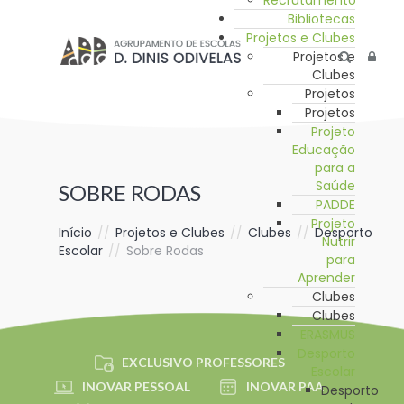
Recrutamento
Bibliotecas
Projetos e Clubes
Projetos e
Clubes
Projetos
Projetos
Projeto
Educação
para a
Saúde
SOBRE RODAS
PADDE
Projeto
Início
//
Projetos e Clubes
//
Clubes
//
Desporto
Nutrir
Escolar
//
Sobre Rodas
para
Aprender
Clubes
Clubes
ERASMUS
Desporto
EXCLUSIVO PROFESSORES
Escolar
INOVAR PESSOAL
INOVAR PAA
Desporto