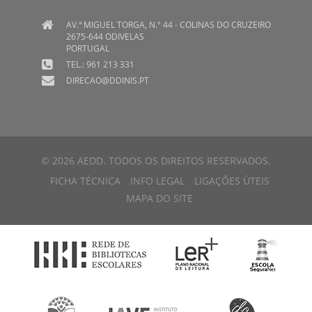
AV.ª MIGUEL TORGA, N.º 44 - COLINAS DO CRUZEIRO
2675-644 ODIVELAS
PORTUGAL
TEL.: 961 213 331
DIRECAO@DDINIS.PT
© 2026 AEDD. TODOS OS DIREITOS RESERVADOS.
FICHA TÉCNICA
INFO LEGAL
LIGAÇÕES ÚTEIS
MAPA DO SITE