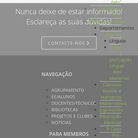
feliz"
Terapia da
Nunca deixe de estar informado!
Fala
Esclareça as suas dúvidas!
Departamentos
Departamentos
Línguas
Línguas
CONTACTE-NOS
PLNM
(
português
Língua
Não
NAVEGAÇÃO
Materna)
Ciências
AGRUPAMENTO
Sociais e
EE/ALUNOS
Humanas
DOCENTES/TÉCNICOS
Matemática
BIBLIOTECAS
Expressões
PROJETOS E CLUBES
Educação
Especial
NOTÍCIAS
1º Ciclo
PARA MEMBROS
Pré-