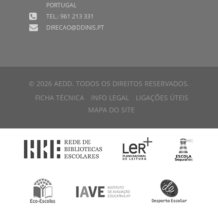
PORTUGAL
TEL.: 961 213 331
DIRECAO@DDINIS.PT
© 2026 AEDD. TODOS OS DIREITOS RESERVADOS.
FICHA TÉCNICA
INFO LEGAL
LIGAÇÕES ÚTEIS
MAPA DO SITE