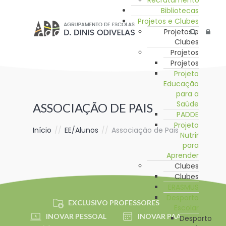
Recrutamento
Bibliotecas
Projetos e Clubes
Projetos e
Clubes
Projetos
Projetos
Projeto
Educação
para a
Saúde
ASSOCIAÇÃO DE PAIS
PADDE
Projeto
Início
//
EE/Alunos
//
Associação de Pais
Nutrir
para
Aprender
Clubes
Clubes
ERASMUS
Desporto
EXCLUSIVO PROFESSORES
Escolar
INOVAR PESSOAL
INOVAR PAA
Desporto