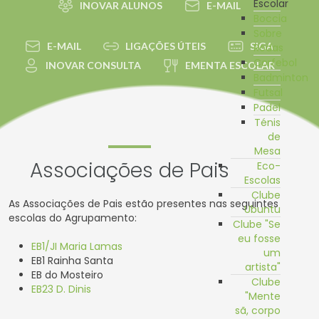
Escolar
INOVAR ALUNOS
E-MAIL
Boccia
Sobre
E-MAIL
LIGAÇÕES ÚTEIS
SIGA
Rodas
Corfebol
INOVAR CONSULTA
EMENTA ESCOLAR
Badminton
Futsal
Padel
Ténis
de
Mesa
Associações de Pais
Eco-
Escolas
Clube
As Associações de Pais estão presentes nas seguintes
Ubuntu
escolas do Agrupamento:
Clube "Se
eu fosse
EB1/JI Maria Lamas
um
EB1 Rainha Santa
artista"
EB do Mosteiro
Clube
EB23 D. Dinis
"Mente
sã, corpo