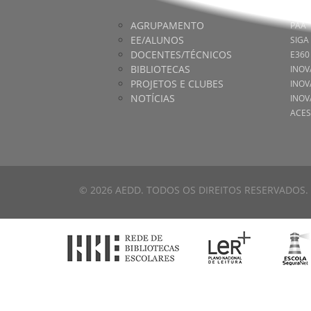
AGRUPAMENTO
PAA
EE/ALUNOS
SIGA
DOCENTES/TÉCNICOS
E360
BIBLIOTECAS
INOV
PROJETOS E CLUBES
INOV
NOTÍCIAS
INOV
ACES
© 2026 AEDD. TODOS OS DIREITOS RESERVADOS.