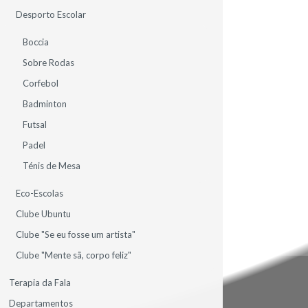
Desporto Escolar
Boccia
Sobre Rodas
Corfebol
1
Badminton
Futsal
Padel
Ténis de Mesa
Eco-Escolas
Clube Ubuntu
CONTACTE-NOS
Clube "Se eu fosse um artista"
Clube "Mente sã, corpo feliz"
Terapia da Fala
CONTACTOS SEDE
Departamentos