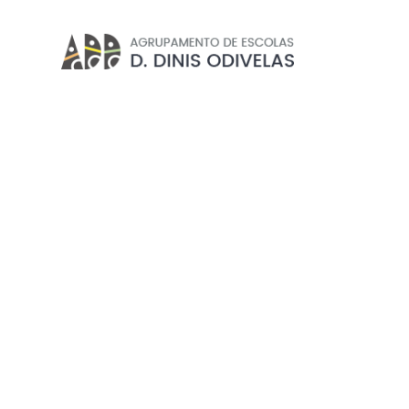
ECO-ESCOLAS
Início
//
Projetos e Clubes
//
Clubes
//
Eco-Escolas
EXCLUSIVO PROFESSORE