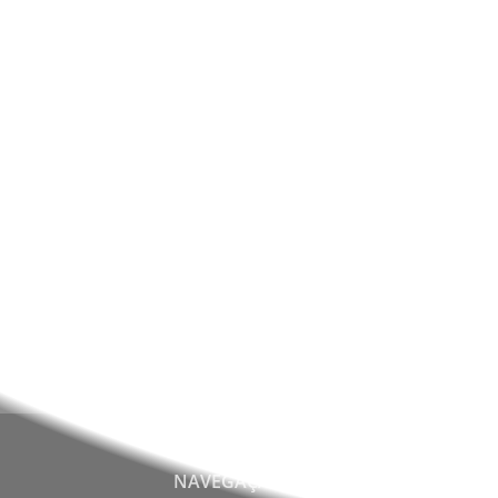
Agrupamento de Escolas D. Dinis promove
recolha solidária de bens e entrega 40
cabazes de Natal
Nunca deixe de estar info
NAVEGAÇÃO
PA