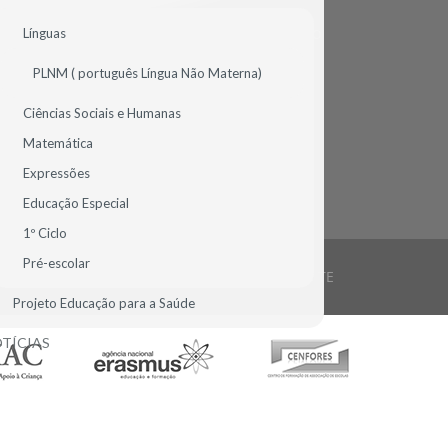
Línguas
AV.ª MIGUEL TORGA, N.º 44 - COLINAS DO CRUZEIRO
2675-644 ODIVELAS
PORTUGAL
PLNM ( português Língua Não Materna)
TEL.: 961 213 331
Ciências Sociais e Humanas
DIRECAO@DDINIS.PT
Matemática
Expressões
Educação Especial
1º Ciclo
Pré-escolar
CA
INFO LEGAL
LIGAÇÕES ÚTEIS
MAPA DO SITE
Projeto Educação para a Saúde
TÍCIAS