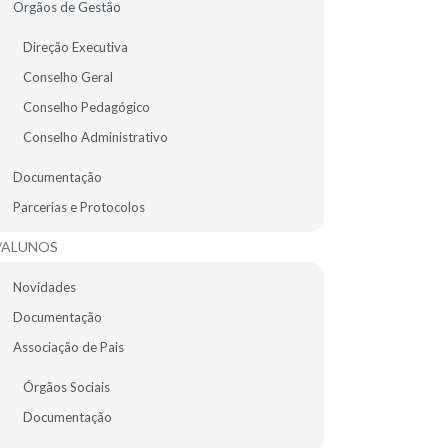
Orgãos de Gestão
EMENTA ESCOLAR
Direção Executiva
Conselho Geral
Conselho Pedagógico
Conselho Administrativo
Documentação
romoção de hábitos diários de poupança de
Parcerias e Protocolos
/ALUNOS
ducação e os alunos, se bem que é sobretudo
Novidades
Documentação
Associação de Pais
orário do Clube Eco Escola
Órgãos Sociais
ª feiras, das 16h20 às 17h10
Documentação