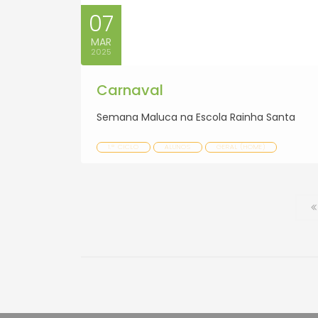
07
MAR
2025
Carnaval
Semana Maluca na Escola Rainha Santa
1.º CICLO
ALUNOS
GERAL (HOME)