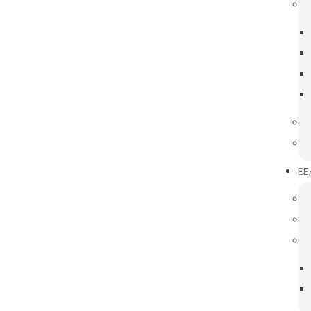
IGAÇÕES ÚTEIS
INOVAR CONSULTA
Notícias
EE
16
JUN
2025