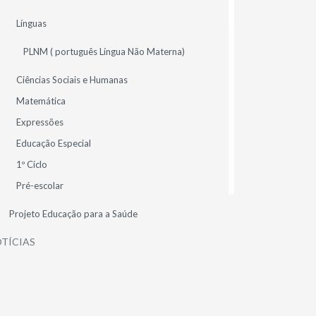
MAR
2025
Línguas
O Professor Doutor António
PLNM ( português Língua Não Materna)
Paulo Duarte Promoverá
Ciências Sociais e Humanas
Palestra sobre Inovações
Matemática
Educacionais Impactantes
Expressões
Educação Especial
ALUNOS
CIÊNCIAS SOCIAIS E HUMANAS
1º Ciclo
GERAL (HOME)
HISTÓRIA E GEOGRAFIA DE PORTUGAL
Pré-escolar
Projeto Educação para a Saúde
TÍCIAS