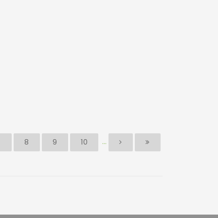
...
7
8
9
10