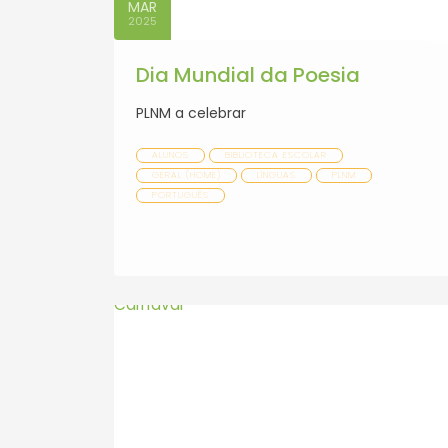
MAR
2025
Dia Mundial da Poesia
PLNM a celebrar
ALUNOS
BIBLIOTECA ESCOLAR
GERAL (HOME)
LÍNGUAS
PLNM
PORTUGUÊS