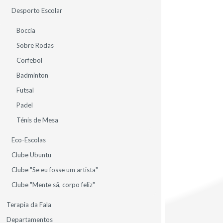
2025
Desporto Escolar
Parceria APCL/Agrupamento
Boccia
D.Dinis
Sobre Rodas
PROJETO "Sport(In) School"-
Corfebol
Badminton
ALUNOS
DESPORTO ESCOLAR
Futsal
EDUCAÇÃO ESPECIAL
EDUCAÇÃO FÍSICA
EM DESTAQUE
GERAL (HOME)
Padel
Ténis de Mesa
Eco-Escolas
Clube Ubuntu
Clube "Se eu fosse um artista"
Clube "Mente sã, corpo feliz"
Terapia da Fala
10
Departamentos