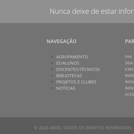
Nunca deixe de estar info
NAVEGAÇÃO
PA
AGRUPAMENTO
PAA
EE/ALUNOS
SIGA
DOCENTES/TÉCNICOS
E360
BIBLIOTECAS
INOV
PROJETOS E CLUBES
INOV
NOTÍCIAS
INOV
ACES
© 2026 AEDD. TODOS OS DIREITOS RESERVADOS.