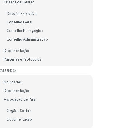
Orgãos de Gestão
EMENTA ESCOLAR
Direção Executiva
Conselho Geral
Conselho Pedagógico
Conselho Administrativo
Documentação
Feed RSS de todas as notícias
Parcerias e Protocolos
/ALUNOS
Novidades
Documentação
Associação de Pais
15
Órgãos Sociais
MAI
Documentação
2025