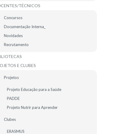
CENTES/TÉCNICOS
Festa da Família no Pré-
escolar da EB Maria Lamas
Concursos
Documentação Interna_
Festa da Família Pré-escolar EB Maria
Lamas
Novidades
Recrutamento
1.º CICLO
ALUNOS
GERAL (HOME)
PRÉ-ESCOLAR
BLIOTECAS
OJETOS E CLUBES
Projetos
Projeto Educação para a Saúde
PADDE
Projeto Nutrir para Aprender
25
Clubes
MAR
ERASMUS