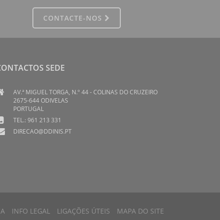
CONTACTE-NOS
CONTACTOS SEDE
AV.ª MIGUEL TORGA, N.º 44 - COLINAS DO CRUZEIRO
2675-644 ODIVELAS
PORTUGAL
TEL.: 961 213 331
DIRECAO@DDINIS.PT
CA
INFO LEGAL
LIGAÇÕES ÚTEIS
MAPA DO SITE