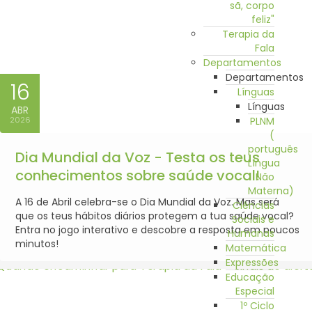
sã, corpo
feliz"
Terapia da
Fala
Departamentos
Departamentos
16
Línguas
Línguas
ABR
2026
PLNM
(
português
Dia Mundial da Voz - Testa os teus
Língua
conhecimentos sobre saúde vocal!
Não
Materna)
A 16 de Abril celebra-se o Dia Mundial da Voz. Mas será
Ciências
que os teus hábitos diários protegem a tua saúde vocal?
Sociais e
Entra no jogo interativo e descobre a resposta em poucos
Humanas
minutos!
Matemática
Expressões
Educação
Especial
1º Ciclo