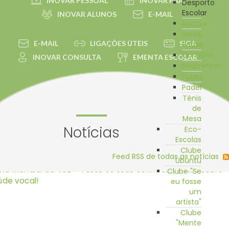
INOVAR PESSOAL
INOVAR PAA
Desporto
Escolar
INOVAR ALUNOS
E-MAIL
Boccia
Sobre
E-MAIL
LIGAÇÕES ÚTEIS
SIGA
Rodas
Corfebol
INOVAR CONSULTA
EMENTA ESCOLAR
Badminton
Futsal
Padel
Ténis
de
Mesa
Notícias
Eco-
Escolas
Clube
Feed RSS de todas as notícias
Ubuntu
Clube "Se
eu fosse
um
artista"
Clube
"Mente