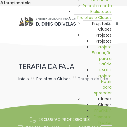
#terapiadafala
Recrutamento
Bibliotecas
Projetos e Clubes
Projetos e
Clubes
Projetos
Projetos
Projeto
Educação
para a
Saúde
TERAPIA DA FALA
PADDE
Projeto
Início
//
Projetos e Clubes
//
Terapia da Fala
Nutrir
para
Aprender
Clubes
Clubes
ERASMUS
Desporto
EXCLUSIVO PROFESSORES
Escolar