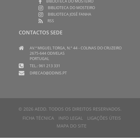
BIBLIOTECA DO MOSTEIRO
BIBLIOTECA DO MOSTEIRO
BIBLIOTECA JOSÉ FANHA
RSS
CONTACTOS SEDE
AV.ª MIGUEL TORGA, N.º 44 - COLINAS DO CRUZEIRO
2675-644 ODIVELAS
PORTUGAL
TEL.: 961 213 331
DIRECAO@DDINIS.PT
© 2026 AEDD. TODOS OS DIREITOS RESERVADOS.
FICHA TÉCNICA
INFO LEGAL
LIGAÇÕES ÚTEIS
MAPA DO SITE