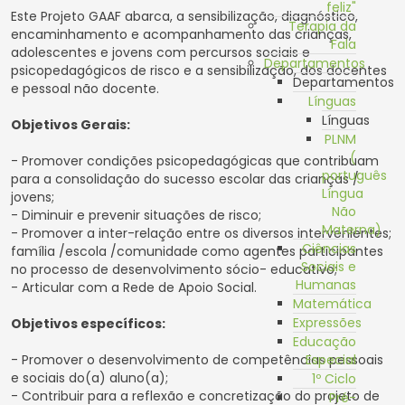
feliz"
Este Projeto GAAF abarca, a sensibilização, diagnóstico,
Terapia da
encaminhamento e acompanhamento das crianças,
Fala
adolescentes e jovens com percursos sociais e
Departamentos
psicopedagógicos de risco e a sensibilização, dos docentes
Departamentos
e pessoal não docente.
Línguas
Línguas
Objetivos Gerais:
PLNM
(
- Promover condições psicopedagógicas que contribuam
português
para a consolidação do sucesso escolar das crianças /
Língua
jovens;
Não
- Diminuir e prevenir situações de risco;
Materna)
- Promover a inter-relação entre os diversos intervenientes;
Ciências
família /escola /comunidade como agentes participantes
Sociais e
no processo de desenvolvimento sócio- educativo;
Humanas
- Articular com a Rede de Apoio Social.
Matemática
Expressões
Objetivos específicos:
Educação
- Promover o desenvolvimento de competências pessoais
Especial
e sociais do(a) aluno(a);
1º Ciclo
- Contribuir para a reflexão e concretização do projeto de
Pré-