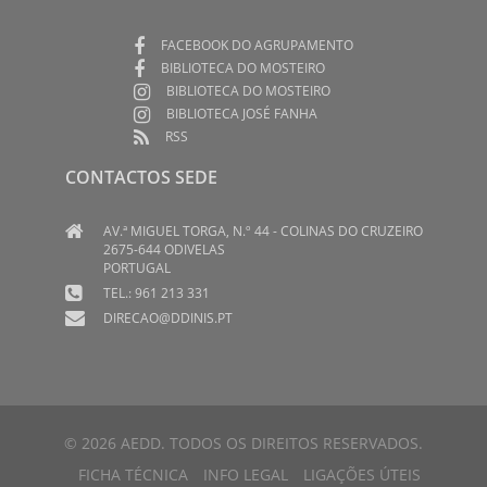
FACEBOOK DO AGRUPAMENTO
BIBLIOTECA DO MOSTEIRO
BIBLIOTECA DO MOSTEIRO
BIBLIOTECA JOSÉ FANHA
RSS
CONTACTOS SEDE
AV.ª MIGUEL TORGA, N.º 44 - COLINAS DO CRUZEIRO
2675-644 ODIVELAS
PORTUGAL
TEL.: 961 213 331
DIRECAO@DDINIS.PT
© 2026 AEDD. TODOS OS DIREITOS RESERVADOS.
FICHA TÉCNICA
INFO LEGAL
LIGAÇÕES ÚTEIS