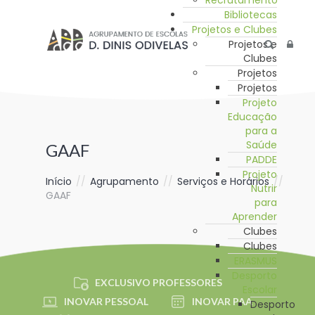
Recrutamento
Bibliotecas
Projetos e Clubes
Projetos e
Clubes
Projetos
Projetos
Projeto
Educação
para a
Saúde
GAAF
PADDE
Projeto
Início
//
Agrupamento
//
Serviços e Horários
//
Nutrir
GAAF
para
Aprender
Clubes
Clubes
ERASMUS
Desporto
EXCLUSIVO PROFESSORES
Escolar
INOVAR PESSOAL
INOVAR PAA
Desporto