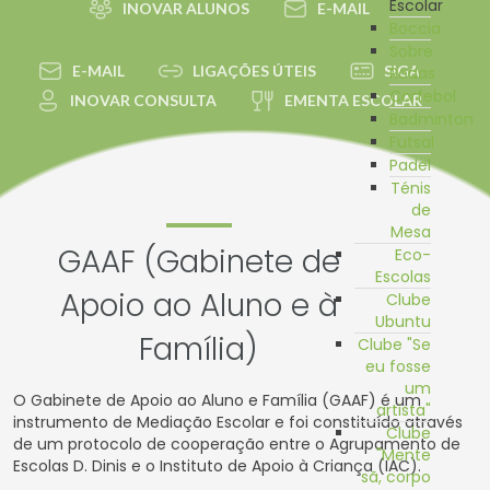
Escolar
INOVAR ALUNOS
E-MAIL
Boccia
Sobre
E-MAIL
LIGAÇÕES ÚTEIS
SIGA
Rodas
Corfebol
INOVAR CONSULTA
EMENTA ESCOLAR
Badminton
Futsal
Padel
Ténis
de
Mesa
GAAF (Gabinete de
Eco-
Escolas
Apoio ao Aluno e à
Clube
Ubuntu
Família)
Clube "Se
eu fosse
um
O Gabinete de Apoio ao Aluno e Família (GAAF) é um
artista"
instrumento de Mediação Escolar e foi constituído através
Clube
de um protocolo de cooperação entre o Agrupamento de
"Mente
Escolas D. Dinis e o Instituto de Apoio à Criança (IAC).
sã, corpo