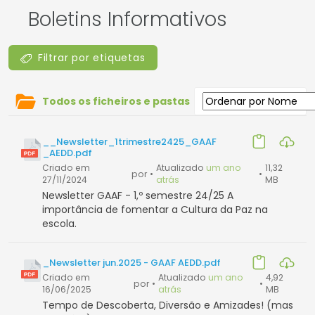
Boletins Informativos
Filtrar por etiquetas
Todos os ficheiros e pastas
__Newsletter_1trimestre2425_GAAF
_AEDD.pdf
Criado em
Atualizado
um ano
11,32
por
•
•
27/11/2024
atrás
MB
Newsletter GAAF - 1,º semestre 24/25 A
importância de fomentar a Cultura da Paz na
escola.
_Newsletter jun.2025 - GAAF AEDD.pdf
Criado em
Atualizado
um ano
4,92
por
•
•
16/06/2025
atrás
MB
Tempo de Descoberta, Diversão e Amizades! (mas