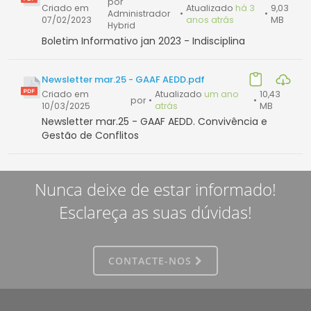
por
Criado em
Atualizado
há 3
9,03
Administrador
•
•
07/02/2023
anos atrás
MB
Hybrid
Boletim Informativo jan 2023 - Indisciplina
Newsletter mar.25 - GAAF AEDD.pdf
Criado em
Atualizado
um ano
10,43
por
•
•
10/03/2025
atrás
MB
Newsletter mar.25 - GAAF AEDD. Convivência e
Gestão de Conflitos
Nunca deixe de estar informado!
Esclareça as suas dúvidas!
CONTACTE-NOS