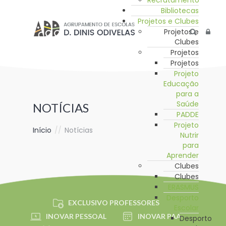
Recrutamento
Bibliotecas
Projetos e Clubes
Projetos e
Clubes
Projetos
Projetos
Projeto
Educação
para a
Saúde
NOTÍCIAS
PADDE
Projeto
Início
//
Notícias
Nutrir
para
Aprender
Clubes
Clubes
ERASMUS
Desporto
EXCLUSIVO PROFESSORES
Escolar
INOVAR PESSOAL
INOVAR PAA
Desporto