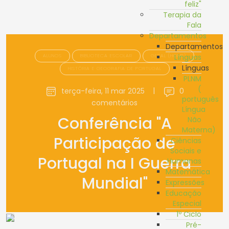
feliz"
Terapia da
Fala
Departamentos
Departamentos
ALUNOS
BIBLIOTECA ESCOLAR
GERAL (HOME)
Línguas
Línguas
HISTÓRIA E GEOGRAFIA DE PORTUGAL
PLNM
(
terça-feira, 11 mar 2025
|
0
português
comentários
Língua
Conferência "A
Não
Materna)
Participação de
Ciências
Sociais e
Portugal na I Guerra
Humanas
Matemática
Mundial"
Expressões
Educação
Especial
1º Ciclo
Pré-