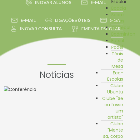
Escolar
INOVAR ALUNOS
E-MAIL
Boccia
Sobre
E-MAIL
LIGAÇÕES ÚTEIS
SIGA
Rodas
Corfebol
INOVAR CONSULTA
EMENTA ESCOLAR
Badminton
Futsal
Padel
Ténis
de
Mesa
Notícias
Eco-
Escolas
Clube
Ubuntu
Clube "Se
eu fosse
um
artista"
Clube
"Mente
sã, corpo