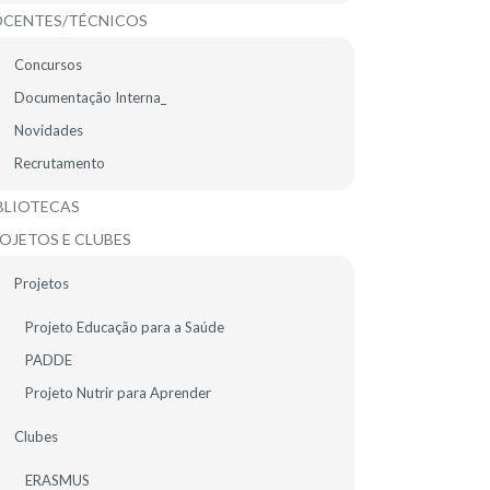
CENTES/TÉCNICOS
Quake - Visita de estudo dos
alunos do 4.ano da EB do
Concursos
Mosteiro
Documentação Interna_
Novidades
A visita ao Centro do Terramoto de Lisboa -
1 de novembro de 1755 foi um sucesso!!!
Recrutamento
BLIOTECAS
1.º CICLO
ALUNOS
GERAL (HOME)
OJETOS E CLUBES
Projetos
Projeto Educação para a Saúde
PADDE
Projeto Nutrir para Aprender
Clubes
31
ERASMUS
OUT