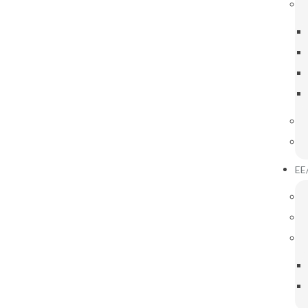
IGAÇÕES ÚTEIS
INOVAR CONSULTA
Notícias
EE
10
NOV
2023