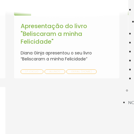
OUT
2023
Apresentação do livro
"Beliscaram a minha
Felicidade"
Diana Ginja apresentou o seu livro
“Beliscaram a minha Felicidade”
1.º CICLO
ALUNOS
GERAL (HOME)
NO