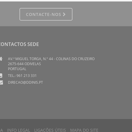
CONTACTE-NOS
CONTACTOS SEDE
AV.ª MIGUEL TORGA, N.º 44 - COLINAS DO CRUZEIRO
2675-644 ODIVELAS
PORTUGAL
TEL.: 961 213 331
DIRECAO@DDINIS.PT
CA
INFO LEGAL
LIGAÇÕES ÚTEIS
MAPA DO SITE