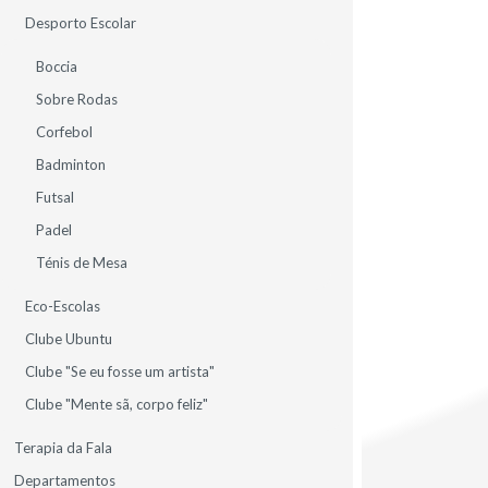
2023
Desporto Escolar
O HALLOWEEN na EB do
Boccia
Mosteiro - Turma 4.°A
Sobre Rodas
Corfebol
A turma A do 4.° ano na EB do Mosteiro
celebrou o Halloween!
Badminton
Futsal
1.º CICLO
ALUNOS
GERAL (HOME)
Padel
Ténis de Mesa
Eco-Escolas
Clube Ubuntu
Clube "Se eu fosse um artista"
Clube "Mente sã, corpo feliz"
Terapia da Fala
16
Departamentos