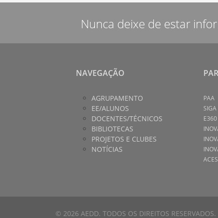
Nunca deixe de estar info
NAVEGAÇÃO
PA
AGRUPAMENTO
PAA
EE/ALUNOS
SIGA
DOCENTES/TÉCNICOS
E360
BIBLIOTECAS
INOV
PROJETOS E CLUBES
INOV
NOTÍCIAS
INOV
ACES
© 2026 AEDD. TODOS OS DIREITOS RESERVADOS.