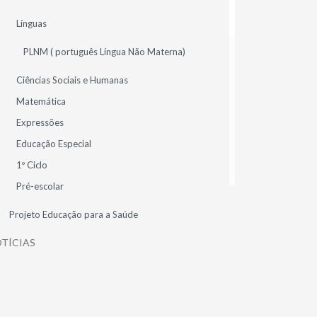
OUT
Línguas
2023
PLNM ( português Língua Não Materna)
Dia Mundial da Alimentação
Ciências Sociais e Humanas
Alunos do 1º ciclo da Escola EB Rainha Santa
Matemática
comemoram o Dia Mundial da Alimentação
de forma lúdica!
Expressões
Educação Especial
1.º CICLO
ALUNOS
GERAL (HOME)
1º Ciclo
Pré-escolar
Projeto Educação para a Saúde
TÍCIAS